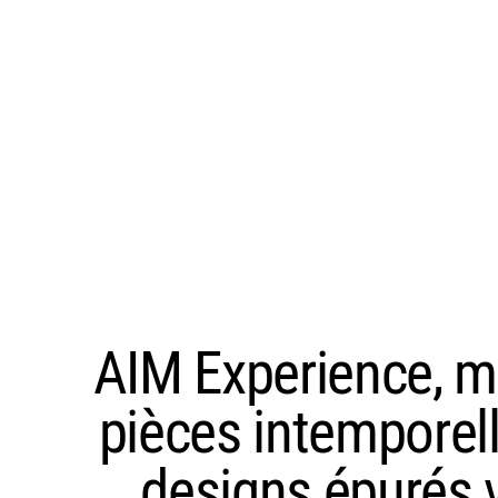
AIM Experience, m
pièces intemporel
designs épurés vo